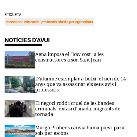
ETIQUETA:
conselleria educació
protocols oberts per agressions
NOTÍCIES D'AVUI
Aena imposa el "low cost" a les
constructores a son Sant Joan
D'alumne exemplar a botxí: el nen de 14
anys que va assassinar els seus avis i
professors
El negoci rodó i cruel de les bandes
criminals: èxtasi d’anada, migrants de
tornada
Marga Prohens canvia hamaques i para-
sols per escons