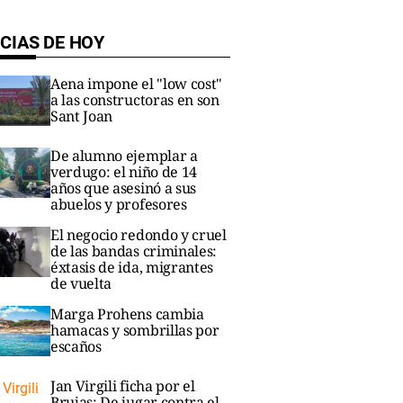
CIAS DE HOY
Aena impone el "low cost"
a las constructoras en son
Sant Joan
De alumno ejemplar a
verdugo: el niño de 14
años que asesinó a sus
abuelos y profesores
El negocio redondo y cruel
de las bandas criminales:
éxtasis de ida, migrantes
de vuelta
Marga Prohens cambia
hamacas y sombrillas por
escaños
Jan Virgili ficha por el
Brujas: De jugar contra el