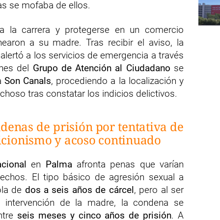
as se mofaba de ellos.
 a la carrera y protegerse en un comercio
earon a su madre. Tras recibir el aviso, la
 alertó a los servicios de emergencia a través
ones del
Grupo de Atención al Ciudadano
se
a
Son Canals
, procediendo a la localización y
hoso tras constatar los indicios delictivos.
ndenas de prisión por tentativa de
bicionismo y acoso continuado
acional
en
Palma
afronta penas que varían
hechos. El tipo básico de agresión sexual a
pla de
dos a seis años de cárcel
, pero al ser
a intervención de la madre, la condena se
entre
seis meses y cinco años de prisión
. A