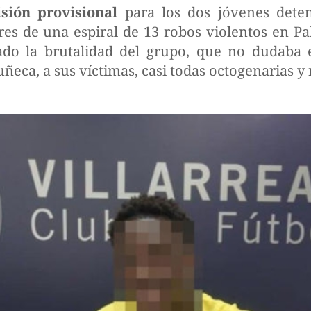
isión provisional
para los dos jóvenes deten
es de una espiral de 13 robos violentos en Pa
ado la brutalidad del grupo, que no dudaba 
ñeca, a sus víctimas, casi todas octogenarias y