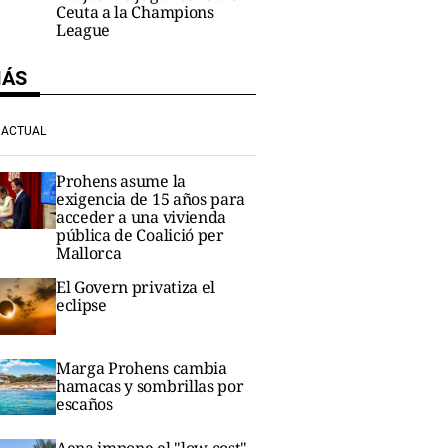
Ceuta a la Champions
League
MÁS
ACTUAL
Prohens asume la
exigencia de 15 años para
acceder a una vivienda
pública de Coalició per
Mallorca
El Govern privatiza el
eclipse
Marga Prohens cambia
hamacas y sombrillas por
escaños
Aena impone el "low cost"