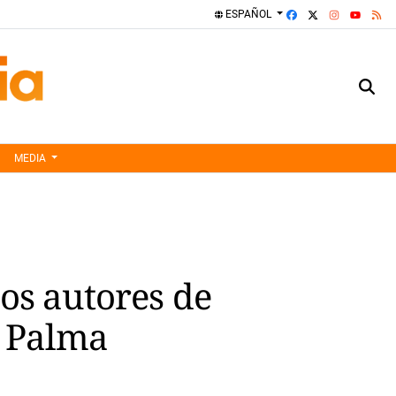
FACEBOOK
X
INSTAGRA
RS
ESPAÑOL
YOUTUBE
MEDIA
os autores de
n Palma