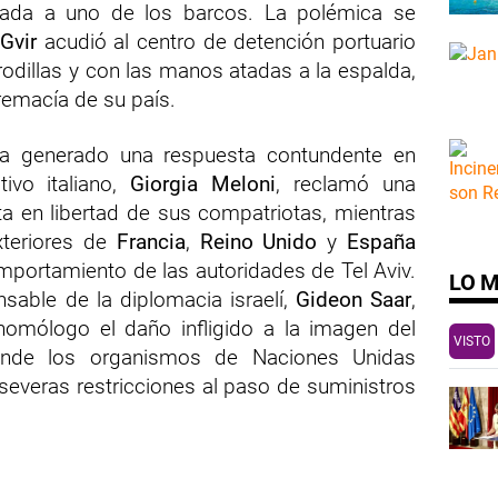
rada a uno de los barcos. La polémica se
Gvir
acudió al centro de detención portuario
 rodillas y con las manos atadas a la espalda,
remacía de su país.
ha generado una respuesta contundente en
tivo italiano,
Giorgia Meloni
, reclamó una
sta en libertad de sus compatriotas, mientras
xteriores de
Francia
,
Reino Unido
y
España
portamiento de las autoridades de Tel Aviv.
LO 
nsable de la diplomacia israelí,
Gideon Saar
,
omólogo el daño infligido a la imagen del
VISTO
onde los organismos de Naciones Unidas
severas restricciones al paso de suministros