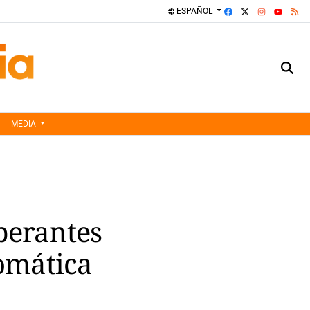
FACEBOOK
X
INSTAGRA
RS
ESPAÑOL
YOUTUBE
MEDIA
perantes
omática