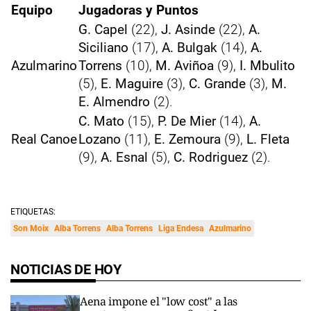
Equipo
Jugadoras y Puntos
G. Capel
(22),
J. Asinde
(22),
A.
Siciliano
(17),
A. Bulgak
(14),
A.
Azulmarino
Torrens
(10),
M. Aviñoa
(9),
I. Mbulito
(5),
E. Maguire
(3),
C. Grande
(3),
M.
E. Almendro
(2).
C. Mato
(15),
P. De Mier
(14),
A.
Real Canoe
Lozano
(11),
E. Zemoura
(9),
L. Fleta
(9),
A. Esnal
(5),
C. Rodriguez
(2).
ETIQUETAS:
Son Moix
Alba Torrens
Alba Torrens
Liga Endesa
Azulmarino
NOTICIAS DE HOY
Aena impone el "low cost" a las