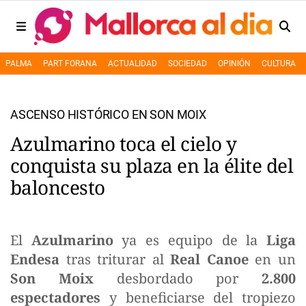
PALMA
PART FORANA
ACTUALIDAD
SOCIEDAD
OPINIÓN
CULTURA
ASCENSO HISTÓRICO EN SON MOIX
Azulmarino toca el cielo y
conquista su plaza en la élite del
baloncesto
El
Azulmarino
ya es equipo de la
Liga
Endesa
tras triturar al
Real Canoe
en un
Son Moix
desbordado por
2.800
espectadores
y beneficiarse del tropiezo