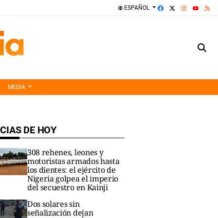
FACEBOOK
X
INSTAGRA
RS
ESPAÑOL
YOUTUBE
MEDIA
CIAS DE HOY
308 rehenes, leones y
motoristas armados hasta
los dientes: el ejército de
Nigeria golpea el imperio
del secuestro en Kainji
Dos solares sin
señalización dejan