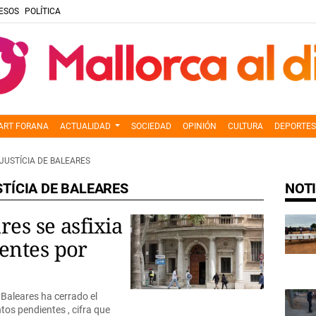
ESOS
POLÍTICA
ART FORANA
ACTUALIDAD
SOCIEDAD
OPINIÓN
CULTURA
DEPORTES
JUSTÍCIA DE BALEARES
STÍCIA DE BALEARES
NOTI
res se asfixia
entes por
 Baleares ha cerrado el
os pendientes , cifra que