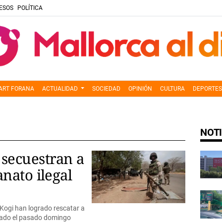
ESOS
POLÍTICA
ART FORANA
ACTUALIDAD
SOCIEDAD
OPINIÓN
CULTURA
DEPORTES
NOTI
secuestran a
nato ilegal
 Kogi han logrado rescatar a
utado el pasado domingo