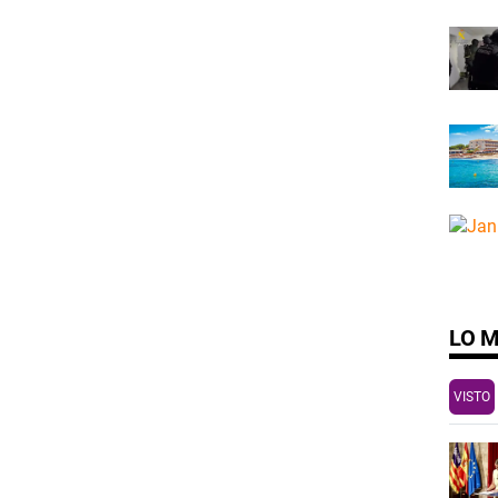
LO 
VISTO