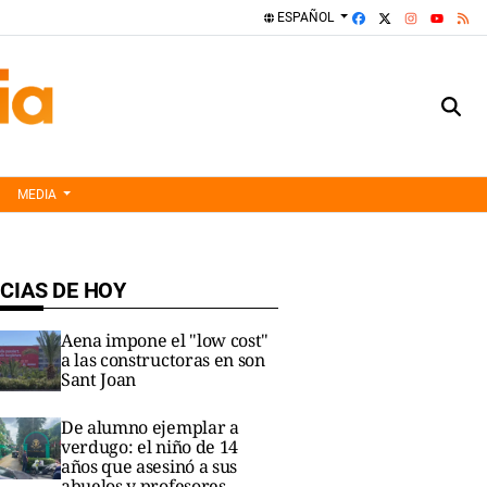
FACEBOOK
X
INSTAGRA
RS
ESPAÑOL
YOUTUBE
MEDIA
CIAS DE HOY
Aena impone el "low cost"
a las constructoras en son
Sant Joan
De alumno ejemplar a
verdugo: el niño de 14
años que asesinó a sus
abuelos y profesores