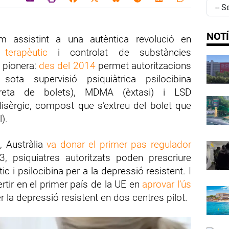
NOTÍ
m assistint a una autèntica revolució en
terapèutic
i controlat de substàncies
a pionera:
des del 2014
permet autoritzacions
 sota supervisió psiquiàtrica psilocibina
xtreta de bolets), MDMA (èxtasi) i LSD
d lisèrgic, compost que s’extreu del bolet que
).
 Austràlia
va donar el primer pas regulador
3, psiquiatres autoritzats poden prescriure
 i psilocibina per a la depressió resistent. I
tir en el primer país de la UE en
aprovar l’ús
r la depressió resistent en dos centres pilot.