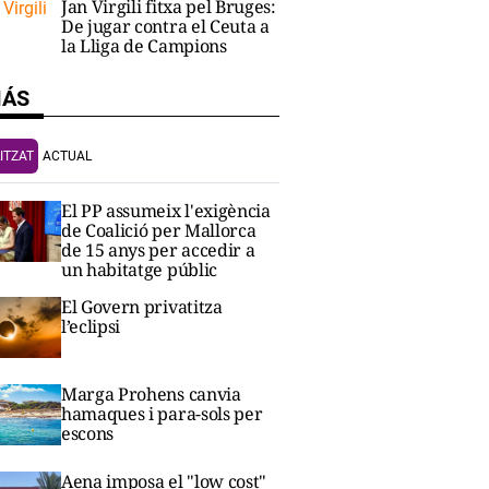
Jan Virgili fitxa pel Bruges:
De jugar contra el Ceuta a
la Lliga de Campions
MÁS
ITZAT
ACTUAL
El PP assumeix l'exigència
de Coalició per Mallorca
de 15 anys per accedir a
un habitatge públic
El Govern privatitza
l’eclipsi
Marga Prohens canvia
hamaques i para-sols per
escons
Aena imposa el "low cost"