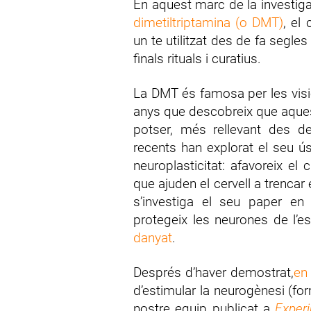
En aquest marc de la investiga
dimetiltriptamina (o DMT)
, el
un te utilitzat des de fa seg
finals rituals i curatius.
La DMT és famosa per les visio
anys que descobreix que aquest
potser, més rellevant des de
recents han explorat el seu 
neuroplasticitat: afavoreix e
que ajuden el cervell a trenca
s’investiga el seu paper en 
protegeix les neurones de l’est
danyat
.
Després d’haver demostrat,
en
d’estimular la neurogènesi (fo
nostre equip publicat a
Exper