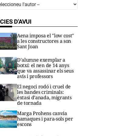
CIES D'AVUI
Aena imposa el "low cost"
a les constructores a son
Sant Joan
D'alumne exemplar a
botxí: el nen de 14 anys
que va assassinar els seus
avis i professors
El negoci rodó i cruel de
les bandes criminals:
èxtasi d’anada, migrants
de tornada
Marga Prohens canvia
hamaques i para-sols per
escons