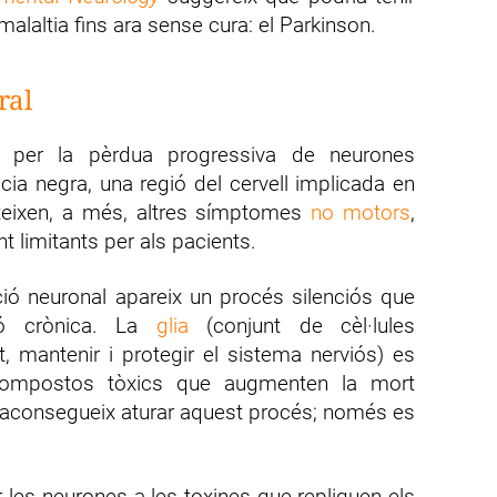
malaltia fins ara sense cura: el Parkinson.
ral
a per la pèrdua progressiva de neurones
ia negra, una regió del cervell implicada en
steixen, a més, altres símptomes
no motors
,
 limitants per als pacients.
ió neuronal apareix un procés silenciós que
ció crònica. La
glia
(conjunt de cèl·lules
 mantenir i protegir el sistema nerviós) es
a compostos tòxics que augmenten la mort
c aconsegueix aturar aquest procés; només es
r les neurones a les toxines que repliquen els