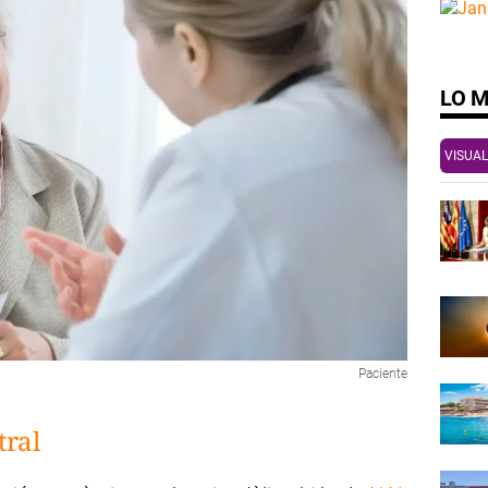
LO 
VISUAL
Paciente
tral