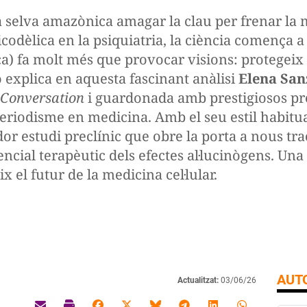
la selva amazònica amagar la clau per frenar la 
icodèlica en la psiquiatria, la ciència comença 
ca) fa molt més que provocar visions: protegeix
 explica en aquesta fascinant anàlisi
Elena San
 Conversation
i guardonada amb prestigiosos pr
riodisme en medicina. Amb el seu estil habitual
or estudi preclínic que obre la porta a nous tr
ncial terapèutic dels efectes al·lucinògens. Una
x el futur de la medicina cel·lular.
AUTO
Actualitzat:
03/06/26