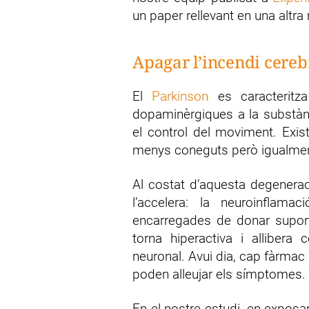
un paper rellevant en una altra 
Apagar l’incendi cereb
El
Parkinson
es caracteritz
dopaminèrgiques a la substànc
el control del moviment. Exi
menys coneguts però igualment
Al costat d’aquesta degenerac
l’accelera: la neuroinflama
encarregades de donar suport,
torna hiperactiva i alliber
neuronal. Avui dia, cap fàrma
poden alleujar els símptomes.
En el nostre estudi, en exposa