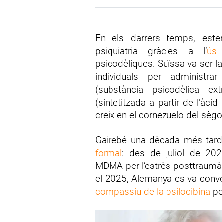
En els darrers temps, este
psiquiatria gràcies a l’
ús 
psicodèliques. Suïssa va ser l
individuals per administrar
(substància psicodèlica e
(sintetitzada a partir de l’àci
creix en el cornezuelo del sègol
Gairebé una dècada més tard,
formal
: des de juliol de 202
MDMA per l’estrès posttraumàtic
el 2025, Alemanya es va conver
compassiu de la psilocibina
pe