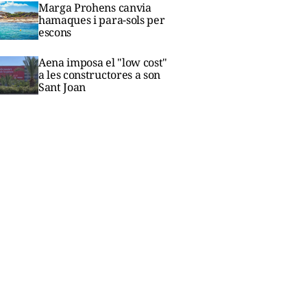
Marga Prohens canvia
hamaques i para-sols per
escons
Aena imposa el "low cost"
a les constructores a son
Sant Joan