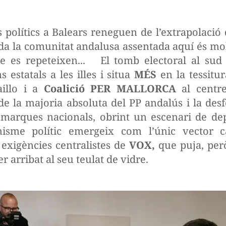
s polítics a Balears reneguen de l’extrapolació 
da la comunitat andalusa assentada aquí és mo
 es repeteixen... El tomb electoral al sud 
s estatals a les illes i situa
MÉS
en la tessitu
aillo i a
Coalició PER MALLORCA
al centre
de la majoria absoluta del PP andalús i la des
s marques nacionals, obrint un escenari de d
isme polític emergeix com l’únic vector ca
s exigències centralistes de
VOX,
que puja, per
r arribat al seu teulat de vidre.