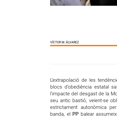
VÍCTOR M. ÁLVAREZ
L'extrapolació de les tendènc
blocs d'obediència estatal sat
l'impacte del desgast de la Mo
seu antic bastió, veient-se ob
estrictament autonòmica per 
banda, el
PP
balear assumeix l