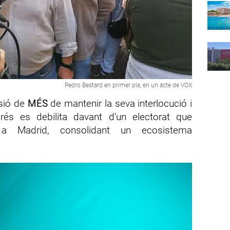
Pedro Bestard en primer pla, en un acte de VOX
isió de
MÉS
de mantenir la seva interlocució i
és es debilita davant d'un electorat que
ó a Madrid, consolidant un ecosistema