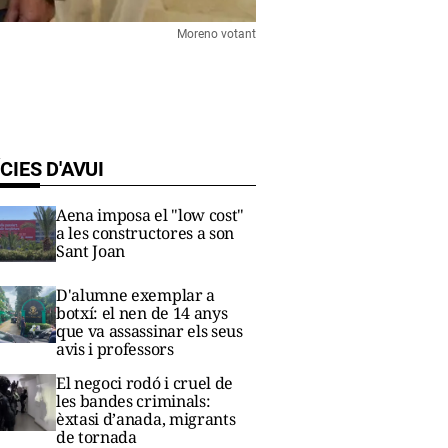
Moreno votant
CIES D'AVUI
Aena imposa el "low cost"
a les constructores a son
Sant Joan
D'alumne exemplar a
botxí: el nen de 14 anys
que va assassinar els seus
avis i professors
El negoci rodó i cruel de
les bandes criminals:
èxtasi d’anada, migrants
de tornada