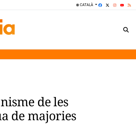
FACEBOOK
X
INSTAGRA
RS
CATALÀ
YOUTUBE
onisme de les
ua de majories