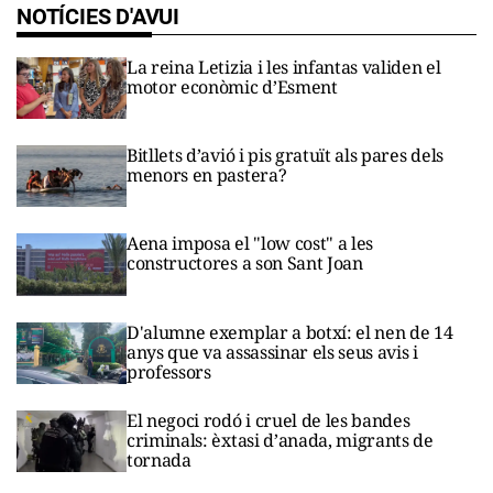
NOTÍCIES D'AVUI
La reina Letizia i les infantas validen el
motor econòmic d’Esment
Bitllets d’avió i pis gratuït als pares dels
menors en pastera?
Aena imposa el "low cost" a les
constructores a son Sant Joan
D'alumne exemplar a botxí: el nen de 14
anys que va assassinar els seus avis i
professors
El negoci rodó i cruel de les bandes
criminals: èxtasi d’anada, migrants de
tornada