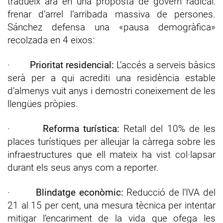
tradueix ara en una proposta de govern radical:
frenar d’arrel l’arribada massiva de persones.
Sánchez defensa una «pausa demogràfica»
recolzada en 4 eixos:
·
Prioritat residencial:
L’accés a serveis bàsics
serà per a qui acrediti una residència estable
d’almenys vuit anys i demostri coneixement de les
llengües pròpies.
·
Reforma turística:
Retall del 10% de les
places turístiques per alleujar la càrrega sobre les
infraestructures que ell mateix ha vist col·lapsar
durant els seus anys com a reporter.
·
Blindatge econòmic:
Reducció de l’IVA del
21 al 15 per cent, una mesura tècnica per intentar
mitigar l’encariment de la vida que ofega les