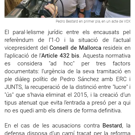
Pedro Bestard en primer pla, en un acte de VOX
El paral·lelisme jurídic entre els encausats pel
referèndum de l’1-O i la situació de l’actual
vicepresident del
Consell de Mallorca
resideix en
l’aplicació de l’
Article 432 bis
. Aquesta normativa
es considera "ad hoc" per tres factors
documentats: l’urgència de la seva tramitació en
ple diàleg polític de Pedro Sánchez amb ERC i
JUNTS, la recuperació de la distinció entre "lucre" i
"ús" que s’havia eliminat el 2015, i la creació d’un
tipus atenuat que evita l’entrada a presó per a qui
no es quedi amb els diners de forma definitiva.
En el cas de les acusacions contra
Bestard
, la
defensa disposa d’un camí traçat per la reforma