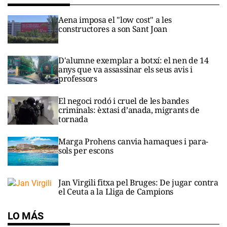
Aena imposa el "low cost" a les
constructores a son Sant Joan
D'alumne exemplar a botxí: el nen de 14
anys que va assassinar els seus avis i
professors
El negoci rodó i cruel de les bandes
criminals: èxtasi d’anada, migrants de
tornada
Marga Prohens canvia hamaques i para-
sols per escons
Jan Virgili fitxa pel Bruges: De jugar contra
el Ceuta a la Lliga de Campions
LO MÁS