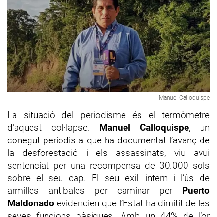
Manuel Calloquispe
La situació del periodisme és el termòmetre
d’aquest col·lapse.
Manuel Calloquispe
, un
conegut periodista que ha documentat l’avanç de
la desforestació i els assassinats, viu avui
sentenciat per una recompensa de 30.000 sols
sobre el seu cap. El seu exili intern i l’ús de
armilles antibales per caminar per
Puerto
Maldonado
evidencien que l’Estat ha dimitit de les
seves funcions bàsiques. Amb un 44% de l’or