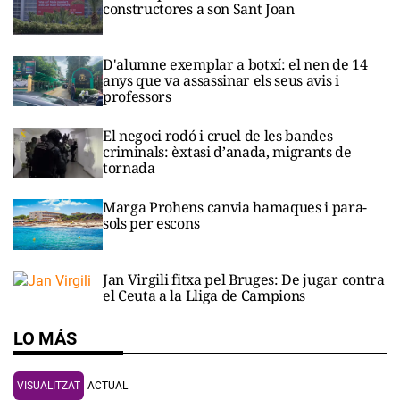
constructores a son Sant Joan
D'alumne exemplar a botxí: el nen de 14
anys que va assassinar els seus avis i
professors
El negoci rodó i cruel de les bandes
criminals: èxtasi d’anada, migrants de
tornada
Marga Prohens canvia hamaques i para-
sols per escons
Jan Virgili fitxa pel Bruges: De jugar contra
el Ceuta a la Lliga de Campions
LO MÁS
VISUALITZAT
ACTUAL