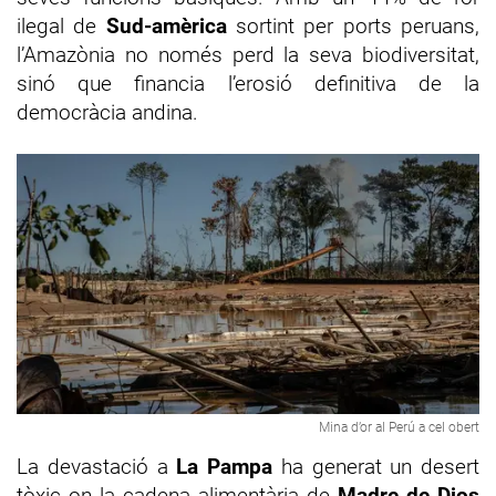
ilegal de
Sud-amèrica
sortint per ports peruans,
l’Amazònia no només perd la seva biodiversitat,
sinó que financia l’erosió definitiva de la
democràcia andina.
Mina d’or al Perú a cel obert
La devastació a
La Pampa
ha generat un desert
tòxic on la cadena alimentària de
Madre de Dios