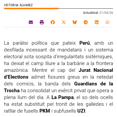
VÍCTOR M. ÁLVAREZ
Actualitzat:
21/04/26
La paràlisi política que pateix
Perú
, amb un
desfilada incessant de mandataris i un sistema
electoral sota sospita d’irregularitats sistèmiques,
ha deixat el camp lliure a la barbàrie a la frontera
amazònica. Mentre el cap del
Jurat Nacional
d’Elections
admet fissures greus en la netedat
dels comicis, la banda dels
Guardians de la
Trocha
ha consolidat un exèrcit privat que opera a
plena llum del dia. A
La Pampa
, el so dels ocells
ha estat substituït pel tronit de les galledes i el
ratllar de fusells
PKM
i subfusells
UZI
.