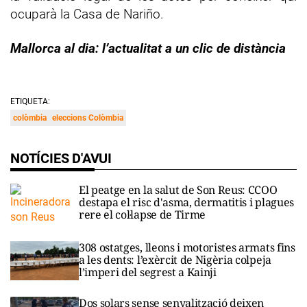
ocuparà la Casa de Nariño.
Mallorca al dia: l’actualitat a un clic de distància
ETIQUETA:
colòmbia
eleccions Colòmbia
NOTÍCIES D'AVUI
El peatge en la salut de Son Reus: CCOO
destapa el risc d'asma, dermatitis i plagues
rere el col·lapse de Tirme
308 ostatges, lleons i motoristes armats fins
a les dents: l’exèrcit de Nigèria colpeja
l’imperi del segrest a Kainji
Dos solars sense senyalització deixen