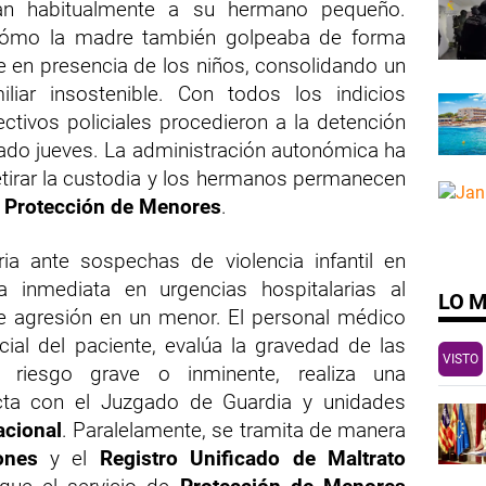
ban habitualmente a su hermano pequeño
.
 cómo la madre también golpeaba de forma
e en presencia de los niños, consolidando un
iar insostenible
.
Con todos los indicios
ectivos policiales procedieron a la detención
ado jueves
.
La administración autonómica ha
etirar la custodia y los hermanos permanecen
e
Protección de Menores
.
ria ante sospechas de violencia infantil en
 inmediata en urgencias hospitalarias al
LO 
de agresión en un menor. El personal médico
ncial del paciente, evalúa la gravedad de las
VISTO
 riesgo grave o inminente, realiza una
ecta con el Juzgado de Guardia y unidades
acional
. Paralelamente, se tramita de manera
ones
y el
Registro Unificado de Maltrato