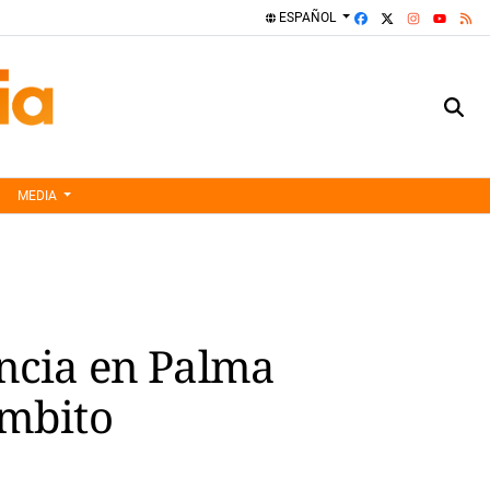
FACEBOOK
X
INSTAGRA
RS
ESPAÑOL
YOUTUBE
MEDIA
encia en Palma
ámbito