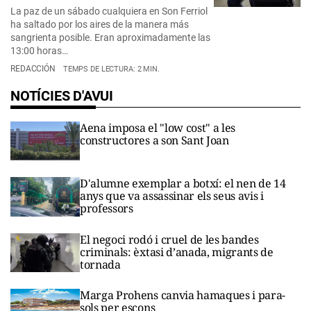
La paz de un sábado cualquiera en Son Ferriol
ha saltado por los aires de la manera más
sangrienta posible. Eran aproximadamente las
13:00 horas…
REDACCIÓN
TEMPS DE LECTURA: 2 MIN.
NOTÍCIES D'AVUI
Aena imposa el "low cost" a les
constructores a son Sant Joan
D'alumne exemplar a botxí: el nen de 14
anys que va assassinar els seus avis i
professors
El negoci rodó i cruel de les bandes
criminals: èxtasi d’anada, migrants de
tornada
Marga Prohens canvia hamaques i para-
sols per escons