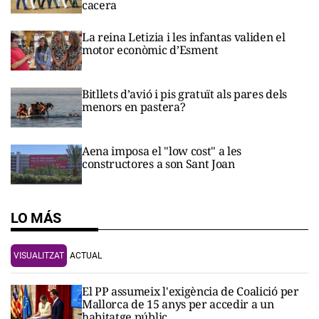
cacera
La reina Letizia i les infantas validen el
motor econòmic d’Esment
Bitllets d’avió i pis gratuït als pares dels
menors en pastera?
Aena imposa el "low cost" a les
constructores a son Sant Joan
LO MÁS
VISUALITZAT
ACTUAL
El PP assumeix l'exigència de Coalició per
Mallorca de 15 anys per accedir a un
habitatge públic