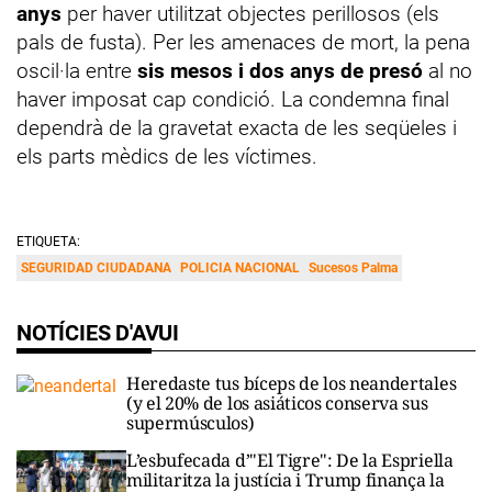
anys
per haver utilitzat objectes perillosos (els
pals de fusta). Per les amenaces de mort, la pena
oscil·la entre
sis mesos i dos anys de presó
al no
haver imposat cap condició. La condemna final
dependrà de la gravetat exacta de les seqüeles i
els parts mèdics de les víctimes.
ETIQUETA:
SEGURIDAD CIUDADANA
POLICIA NACIONAL
Sucesos Palma
NOTÍCIES D'AVUI
Heredaste tus bíceps de los neandertales
(y el 20% de los asiáticos conserva sus
supermúsculos)
L’esbufecada d’"El Tigre": De la Espriella
militaritza la justícia i Trump finança la