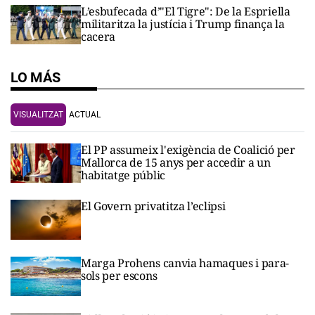
L’esbufecada d’"El Tigre": De la Espriella
militaritza la justícia i Trump finança la
cacera
LO MÁS
VISUALITZAT
ACTUAL
El PP assumeix l'exigència de Coalició per
Mallorca de 15 anys per accedir a un
habitatge públic
El Govern privatitza l’eclipsi
Marga Prohens canvia hamaques i para-
sols per escons