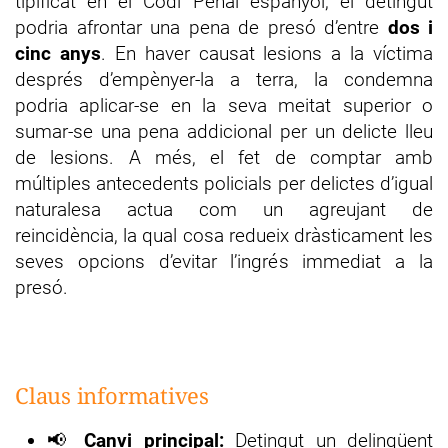
tipificat en el Codi Penal espanyol, el detingut
podria afrontar una pena de presó d’entre
dos i
cinc anys
. En haver causat lesions a la víctima
després d’empènyer-la a terra, la condemna
podria aplicar-se en la seva meitat superior o
sumar-se una pena addicional per un delicte lleu
de lesions. A més, el fet de comptar amb
múltiples antecedents policials per delictes d’igual
naturalesa actua com un agreujant de
reincidència, la qual cosa redueix dràsticament les
seves opcions d’evitar l’ingrés immediat a la
presó.
Claus informatives
📢
Canvi principal:
Detingut un delinqüent