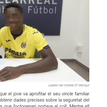
Jugador del Villareal CF detingut
que el jove va aprofitar el seu vincle familiar
obtenir dades precises sobre la seguretat del
es que l’octogenari portava al coll. Mentre ell