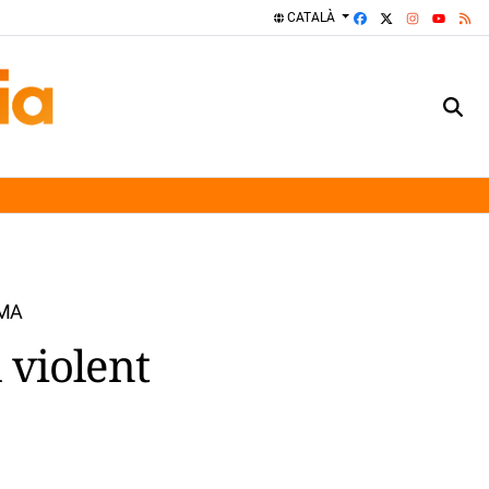
FACEBOOK
X
INSTAGRA
RS
CATALÀ
YOUTUBE
IMA
l violent