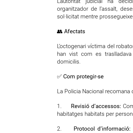
L’autoritat judicial ha deci
organitzador de l’assalt, dese
sol·licitat mentre prossegueixe
👥
Afectats
L’octogenari víctima del robator
han vist com es traslladava l
domicilis.
✅
Com protegir-se
La Policia Nacional recomana 
1.
Revisió d’accessos:
Comp
habitatges habitats per person
2.
Protocol d’informació: