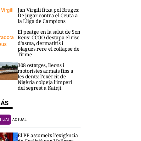
Jan Virgili fitxa pel Bruges:
De jugar contra el Ceuta a
la Lliga de Campions
El peatge en la salut de Son
Reus: CCOO destapa el risc
d'asma, dermatitis i
plagues rere el col·lapse de
Tirme
308 ostatges, lleons i
motoristes armats fins a
les dents: l’exèrcit de
Nigèria colpeja l’imperi
del segrest a Kainji
MÁS
ITZAT
ACTUAL
El PP assumeix l'exigència
de Coalició per Mallorca