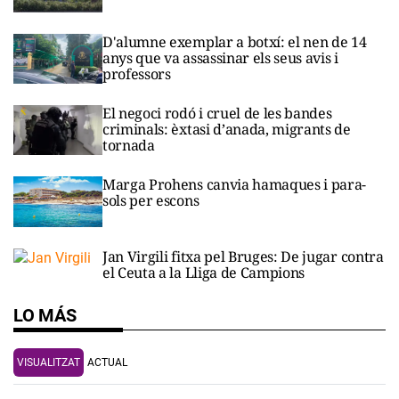
D'alumne exemplar a botxí: el nen de 14
anys que va assassinar els seus avis i
professors
El negoci rodó i cruel de les bandes
criminals: èxtasi d’anada, migrants de
tornada
Marga Prohens canvia hamaques i para-
sols per escons
Jan Virgili fitxa pel Bruges: De jugar contra
el Ceuta a la Lliga de Campions
LO MÁS
VISUALITZAT
ACTUAL