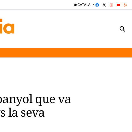
FACEBOOK
X
INSTAGRA
RS
CATALÀ
YOUTUBE
spanyol que va
s la seva