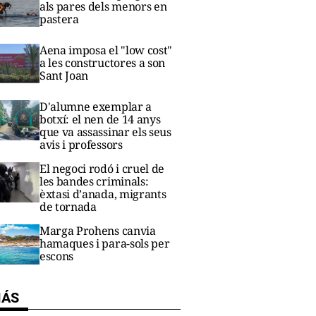
als pares dels menors en
pastera
Aena imposa el "low cost"
a les constructores a son
Sant Joan
D'alumne exemplar a
botxí: el nen de 14 anys
que va assassinar els seus
avis i professors
El negoci rodó i cruel de
les bandes criminals:
èxtasi d’anada, migrants
de tornada
Marga Prohens canvia
hamaques i para-sols per
escons
MÁS