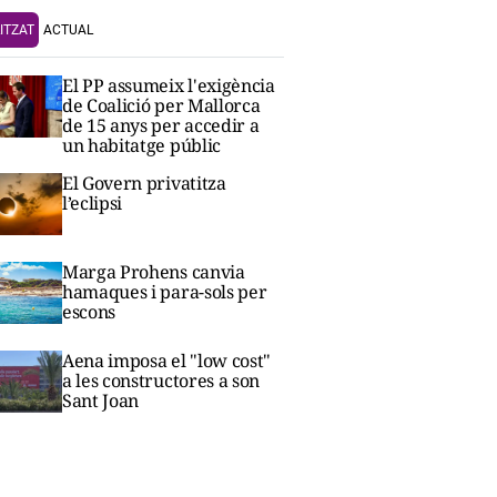
ITZAT
ACTUAL
El PP assumeix l'exigència
de Coalició per Mallorca
de 15 anys per accedir a
un habitatge públic
El Govern privatitza
l’eclipsi
Marga Prohens canvia
hamaques i para-sols per
escons
Aena imposa el "low cost"
a les constructores a son
Sant Joan