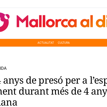
ACTUALITAT
CULTURA
IDA
 anys de presó per a l’e
ment durant més de 4 any
riana