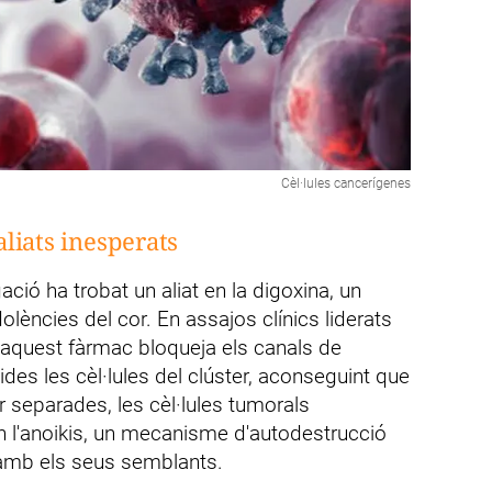
Cèl·lules cancerígenes
liats inesperats
ació ha trobat un aliat en la digoxina, un
lències del cor. En assajos clínics liderats
 aquest fàrmac bloqueja els canals de
s les cèl·lules del clúster, aconseguint que
r separades, les cèl·lules tumorals
n l'anoikis, un mecanisme d'autodestrucció
e amb els seus semblants.