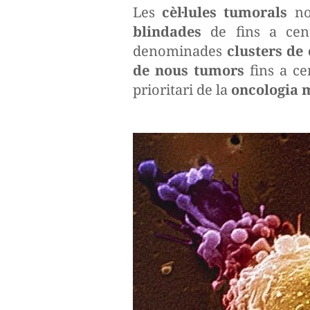
Les
cèl·lules tumorals
no 
blindades
de fins a cent 
denominades
clusters de 
de nous tumors
fins a cen
prioritari de la
oncologia 