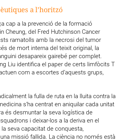
èutiques a l’horitzó
a cap a la prevenció de la formació
vin Cheung, del Fred Hutchinson Cancer
uests ramatolls amb la necrosi del tumor
s de mort interna del teixit original, la
 sanguini desapareix gairebé per complet.
ng Liu identifica el paper de certs limfòcits T
r, actuen com a escortes d’aquests grups,
calment la fulla de ruta en la lluita contra la
medicina s’ha centrat en aniquilar cada unitat
ra és desmuntar la seva logística de
squadrons i deixar-los a la deriva en el
d la seva capacitat de conquesta,
 una missió fallida. La ciència no només està