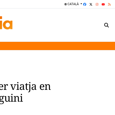
FACEBOOK
X
INSTAGRA
RS
CATALÀ
YOUTUBE
er viatja en
guini