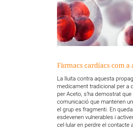
Fàrmacs cardíacs com a a
La lluita contra aquesta propag
medicament tradicional per a do
per Aceto, s’ha demostrat que
comunicació que mantenen unide
el grup es fragmenti. En queda
esdevenen vulnerables i active
cel·lular en perdre el contact