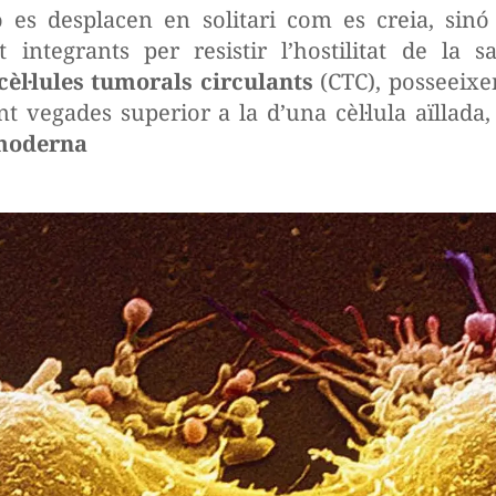
es desplacen en solitari com es creia, si
integrants per resistir l’hostilitat de la s
cèl·lules tumorals circulants
(CTC), posseeixe
t vegades superior a la d’una cèl·lula aïllada,
moderna