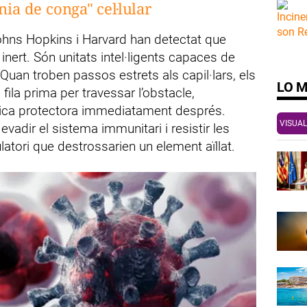
nia de conga" cel·lular
Johns Hopkins i Harvard han detectat que
ert. Són unitats intel·ligents capaces de
 Quan troben passos estrets als capil·lars, els
LO 
fila prima per travessar l’obstacle,
rica protectora immediatament després.
VISUAL
evadir el sistema immunitari i resistir les
ulatori que destrossarien un element aïllat.