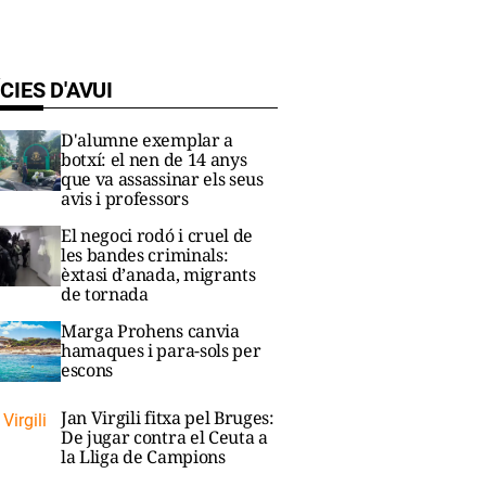
CIES D'AVUI
D'alumne exemplar a
botxí: el nen de 14 anys
que va assassinar els seus
avis i professors
El negoci rodó i cruel de
les bandes criminals:
èxtasi d’anada, migrants
de tornada
Marga Prohens canvia
hamaques i para-sols per
escons
Jan Virgili fitxa pel Bruges:
De jugar contra el Ceuta a
la Lliga de Campions