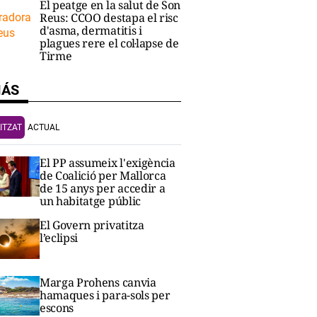
El peatge en la salut de Son
Reus: CCOO destapa el risc
d'asma, dermatitis i
plagues rere el col·lapse de
Tirme
MÁS
ITZAT
ACTUAL
El PP assumeix l'exigència
de Coalició per Mallorca
de 15 anys per accedir a
un habitatge públic
El Govern privatitza
l’eclipsi
Marga Prohens canvia
hamaques i para-sols per
escons