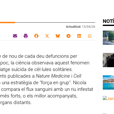
NOTÍ
Actualitzat:
13/04/26
e de nou de cada deu defuncions per
 poc, la ciència observava aquest fenomen
atge suïcida de cèl·lules solitàries.
ents publicades a
Nature Medicine
i
Cell
a una estratègia de "força en grup". Nicola
, compara el flux sanguini amb un riu infestat
és forts, o els millor acompanyats,
rgans distants.