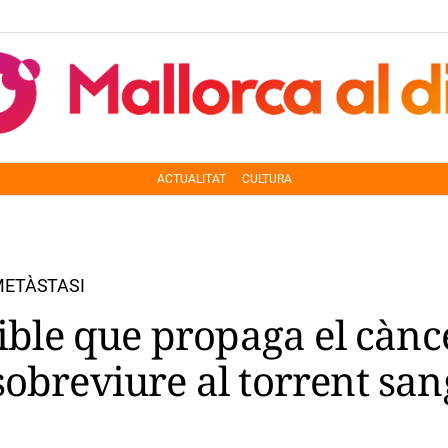
ACTUALITAT
CULTURA
METÀSTASI
sible que propaga el cànc
sobreviure al torrent san