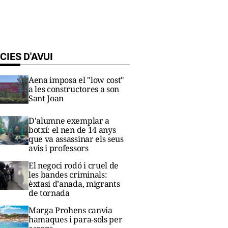
CIES D'AVUI
Aena imposa el "low cost"
a les constructores a son
Sant Joan
D'alumne exemplar a
botxí: el nen de 14 anys
que va assassinar els seus
avis i professors
El negoci rodó i cruel de
les bandes criminals:
èxtasi d’anada, migrants
de tornada
Marga Prohens canvia
hamaques i para-sols per