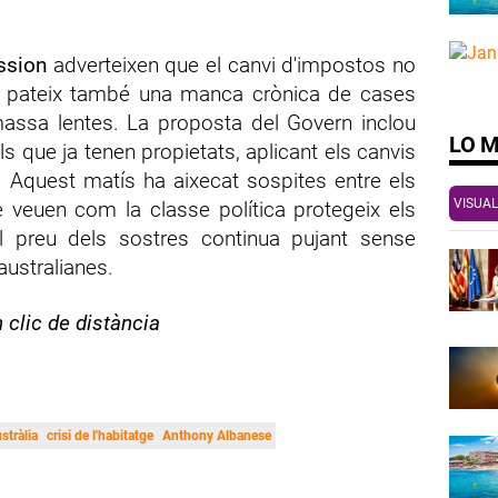
ssion
adverteixen que el canvi d'impostos no
s pateix també una manca crònica de cases
massa lentes. La proposta del Govern inclou
LO 
ls que ja tenen propietats, aplicant els canvis
 Aquest matís ha aixecat sospites entre els
VISUAL
 veuen com la classe política protegeix els
l preu dels sostres continua pujant sense
 australianes.
n clic de distància
stràlia
crisi de l'habitatge
Anthony Albanese