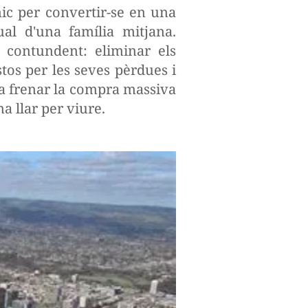
c per convertir-se en una
al d'una família mitjana.
contundent: eliminar els
tos per les seves pèrdues i
a frenar la compra massiva
a llar per viure.