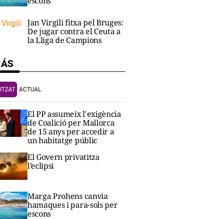
escons
Jan Virgili fitxa pel Bruges:
De jugar contra el Ceuta a
la Lliga de Campions
MÁS
ITZAT
ACTUAL
El PP assumeix l'exigència
de Coalició per Mallorca
de 15 anys per accedir a
un habitatge públic
El Govern privatitza
l’eclipsi
Marga Prohens canvia
hamaques i para-sols per
escons