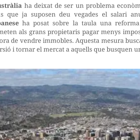
stràlia
ha deixat de ser un problema econòmi
us que ja suposen deu vegades el salari anu
banese
ha posat sobre la taula una reforma 
meten als grans propietaris pagar menys impos
’hora de vendre immobles. Aquesta mesura busc
sió i tornar el mercat a aquells que busquen un