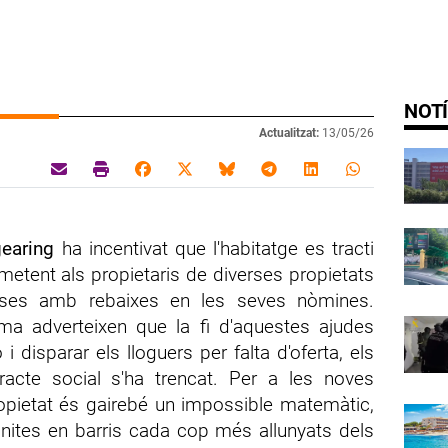
NOTÍ
Actualitzat:
13/05/26
gearing
ha incentivat que l'habitatge es tracti
etent als propietaris de diverses propietats
ses amb rebaixes en les seves nòmines.
rma adverteixen que la fi d'aquestes ajudes
i disparar els lloguers per falta d'oferta, els
acte social s'ha trencat. Per a les noves
opietat és gairebé un impossible matemàtic,
inites en barris cada cop més allunyats dels