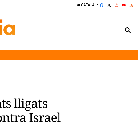
FACEBOOK
X
INSTAGRA
RS
CATALÀ
YOUTUBE
s lligats
ntra Israel