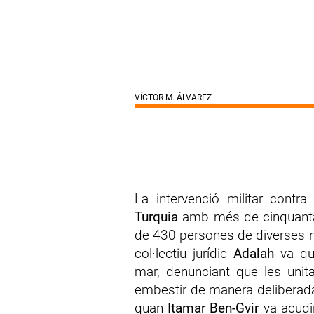
VÍCTOR M. ÁLVAREZ
La intervenció militar contra
Turquia
amb més de cinquanta v
de 430 persones de diverses na
col·lectiu jurídic
Adalah
va qua
mar, denunciant que les unita
embestir de manera deliberada 
quan
Itamar Ben-Gvir
va acudir