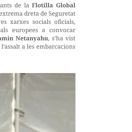
rants de la
Flotilla Global
’extrema dreta de Seguretat
s xarxes socials oficials,
itals europees a convocar
amin Netanyahu
, s’ha vist
l’assalt a les embarcacions