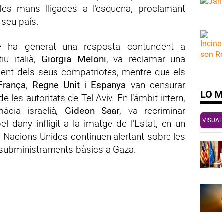
les mans lligades a l’esquena, proclamant
 seu país.
e ha generat una resposta contundent a
iu italià,
Giorgia Meloni
, va reclamar una
erament dels seus compatriotes, mentre que els
França
,
Regne Unit
i
Espanya
van censurar
LO 
les autoritats de Tel Aviv. En l’àmbit intern,
àcia israelià,
Gideon Saar
, va recriminar
VISUAL
 dany infligit a la imatge de l’Estat, en un
 Nacions Unides continuen alertant sobre les
e subministraments bàsics a Gaza.