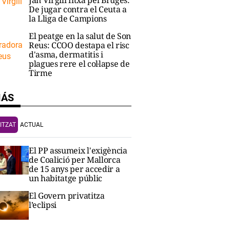
Jan Virgili fitxa pel Bruges:
De jugar contra el Ceuta a
la Lliga de Campions
El peatge en la salut de Son
Reus: CCOO destapa el risc
d'asma, dermatitis i
plagues rere el col·lapse de
Tirme
MÁS
ITZAT
ACTUAL
El PP assumeix l'exigència
de Coalició per Mallorca
de 15 anys per accedir a
un habitatge públic
El Govern privatitza
l’eclipsi