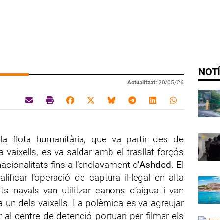
NOTÍ
Actualitzat:
20/05/26
 la flota humanitària, que va partir des de
aixells, es va saldar amb el trasllat forçós
cionalitats fins a l’enclavament d'
Ashdod
. El
lificar l’operació de captura il·legal en alta
ts navals van utilitzar canons d’aigua i van
un dels vaixells. La polèmica es va agreujar
 al centre de detenció portuari per filmar els