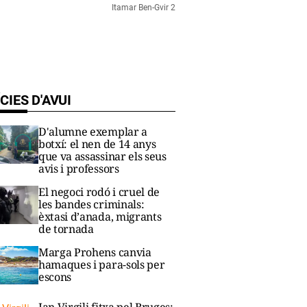
Itamar Ben-Gvir 2
CIES D'AVUI
D'alumne exemplar a
botxí: el nen de 14 anys
que va assassinar els seus
avis i professors
El negoci rodó i cruel de
les bandes criminals:
èxtasi d’anada, migrants
de tornada
Marga Prohens canvia
hamaques i para-sols per
escons