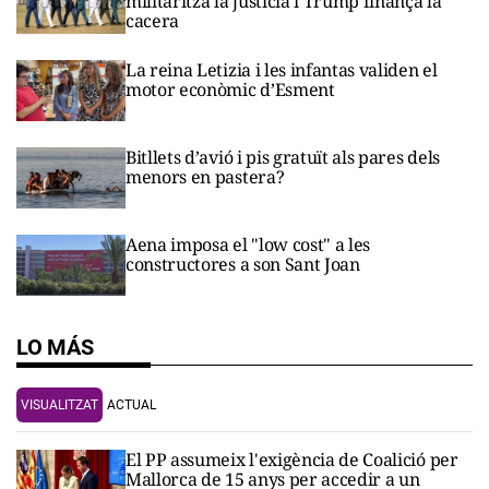
militaritza la justícia i Trump finança la
cacera
La reina Letizia i les infantas validen el
motor econòmic d’Esment
Bitllets d’avió i pis gratuït als pares dels
menors en pastera?
Aena imposa el "low cost" a les
constructores a son Sant Joan
LO MÁS
VISUALITZAT
ACTUAL
El PP assumeix l'exigència de Coalició per
Mallorca de 15 anys per accedir a un