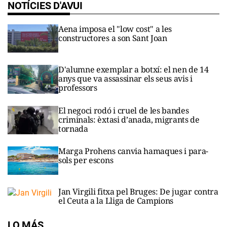
NOTÍCIES D'AVUI
Aena imposa el "low cost" a les
constructores a son Sant Joan
D'alumne exemplar a botxí: el nen de 14
anys que va assassinar els seus avis i
professors
El negoci rodó i cruel de les bandes
criminals: èxtasi d’anada, migrants de
tornada
Marga Prohens canvia hamaques i para-
sols per escons
Jan Virgili fitxa pel Bruges: De jugar contra
el Ceuta a la Lliga de Campions
LO MÁS