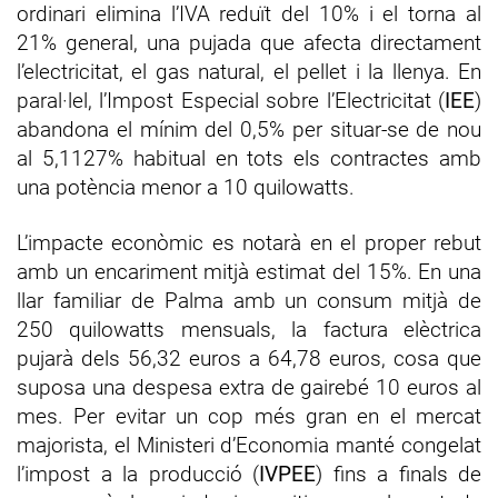
ordinari elimina l’IVA reduït del 10% i el torna al
21% general, una pujada que afecta directament
l’electricitat, el gas natural, el pellet i la llenya. En
paral·lel, l’Impost Especial sobre l’Electricitat (
IEE
)
abandona el mínim del 0,5% per situar-se de nou
al 5,1127% habitual en tots els contractes amb
una potència menor a 10 quilowatts.
L’impacte econòmic es notarà en el proper rebut
amb un encariment mitjà estimat del 15%. En una
llar familiar de Palma amb un consum mitjà de
250 quilowatts mensuals, la factura elèctrica
pujarà dels 56,32 euros a 64,78 euros, cosa que
suposa una despesa extra de gairebé 10 euros al
mes. Per evitar un cop més gran en el mercat
majorista, el Ministeri d’Economia manté congelat
l’impost a la producció (
IVPEE
) fins a finals de