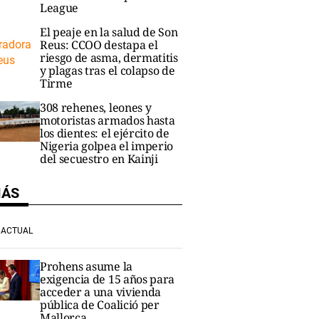
League
El peaje en la salud de Son
Reus: CCOO destapa el
riesgo de asma, dermatitis
y plagas tras el colapso de
Tirme
308 rehenes, leones y
motoristas armados hasta
los dientes: el ejército de
Nigeria golpea el imperio
del secuestro en Kainji
MÁS
ACTUAL
Prohens asume la
exigencia de 15 años para
acceder a una vivienda
pública de Coalició per
Mallorca