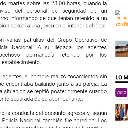
ado martes sobre las 23.00 horas, cuando la
aviso del personal de seguridad de un
urno informando de que tenían retenido a un
n sexual a una joven en el interior del local.
n varias patrullas del Grupo Operativo de
cía Nacional. A su llegada, los agentes
echoso permanecía retenido por los
 establecimiento.
s agentes, el hombre realizó tocamientos sin
LO 
se encontraba bailando junto a su pareja. La
 situación se repitió posteriormente cuando
VISTO
nte separada de su acompañante.
inó la conducta del presunto agresor y, según
la Policía Nacional, también fue agredida. Los
taba un hematoma en la zona de la mejilla.