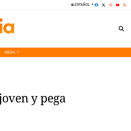
FACEBOOK
X
INSTAGRA
RS
ESPAÑOL
YOUTUBE
MEDIA
joven y pega