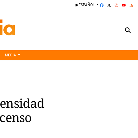
FACEBOOK
X
INSTAGRA
RS
ESPAÑOL
YOUTUBE
MEDIA
ntensidad
scenso