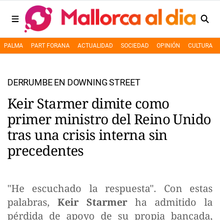
PALMA
PART FORANA
ACTUALIDAD
SOCIEDAD
OPINIÓN
CULTURA
DERRUMBE EN DOWNING STREET
Keir Starmer dimite como
primer ministro del Reino Unido
tras una crisis interna sin
precedentes
"He escuchado la respuesta". Con estas
palabras,
Keir Starmer
ha admitido la
pérdida de apoyo de su propia bancada,