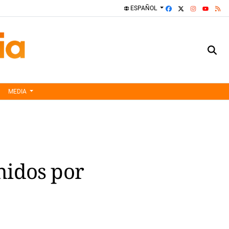
FACEBOOK
X
INSTAGRA
RS
ESPAÑOL
YOUTUBE
MEDIA
nidos por