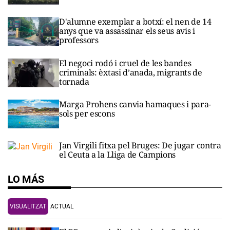
D'alumne exemplar a botxí: el nen de 14
anys que va assassinar els seus avis i
professors
El negoci rodó i cruel de les bandes
criminals: èxtasi d’anada, migrants de
tornada
Marga Prohens canvia hamaques i para-
sols per escons
Jan Virgili fitxa pel Bruges: De jugar contra
el Ceuta a la Lliga de Campions
LO MÁS
VISUALITZAT
ACTUAL