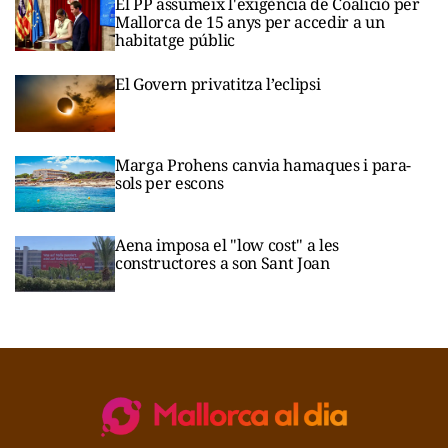
El PP assumeix l'exigència de Coalició per
Mallorca de 15 anys per accedir a un
habitatge públic
El Govern privatitza l’eclipsi
Marga Prohens canvia hamaques i para-
sols per escons
Aena imposa el "low cost" a les
constructores a son Sant Joan