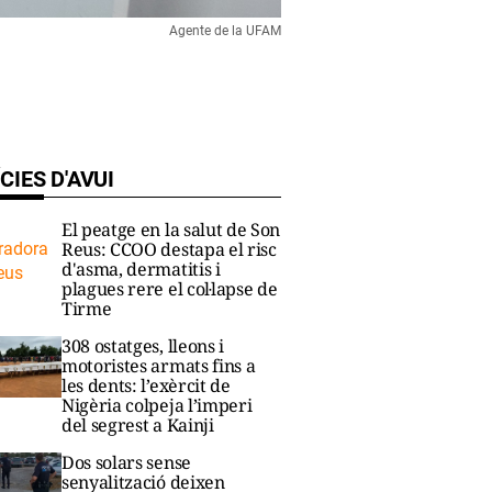
Agente de la UFAM
CIES D'AVUI
El peatge en la salut de Son
Reus: CCOO destapa el risc
d'asma, dermatitis i
plagues rere el col·lapse de
Tirme
308 ostatges, lleons i
motoristes armats fins a
les dents: l’exèrcit de
Nigèria colpeja l’imperi
del segrest a Kainji
Dos solars sense
senyalització deixen