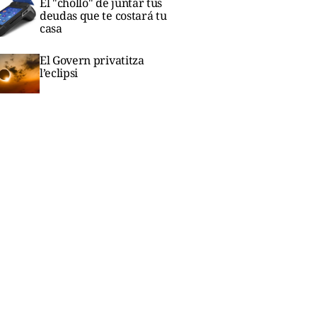
El "chollo" de juntar tus
deudas que te costará tu
casa
El Govern privatitza
l’eclipsi