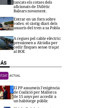
tancats els cotxes dels
aficionats de l’Atlètic
Balears novament.
Entrar en un forn sobre
rodes: el càstig diari dels
usuaris del tren a sa Pobla
A cegues pel cable elèctric:
pressionen a Alcúdia per
cedir finques sense traçat
al BOE
MÁS
ITZAT
ACTUAL
El PP assumeix l'exigència
de Coalició per Mallorca
de 15 anys per accedir a
un habitatge públic