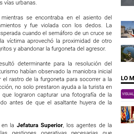
as vías urbanas.
 y mientras se encontraba en el asiento del
camientos y fue violada con los dedos. La
nesperada cuando el semáforo de un cruce se
a víctima aprovechó la proximidad de otro
gritos y abandonar la furgoneta del agresor.
sultó determinante para la resolución del
urismo habían observado la maniobra inicial
LO 
 el rastro de la furgoneta para socorrer a la
cción, no solo prestaron ayuda a la turista en
que lograron capturar una fotografía de la
VISUAL
cado antes de que el asaltante huyera de la
a en la
Jefatura Superior
, los agentes de la
las gestiones operativas necesarias que