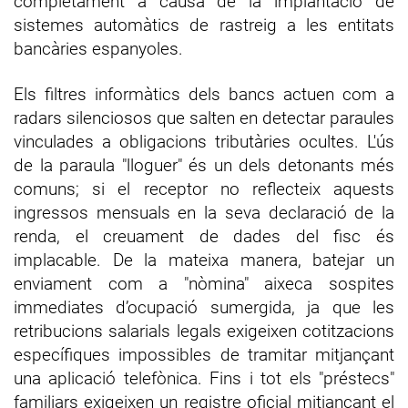
completament a causa de la implantació de
sistemes automàtics de rastreig a les entitats
bancàries espanyoles.
Els filtres informàtics dels bancs actuen com a
radars silenciosos que salten en detectar paraules
vinculades a obligacions tributàries ocultes. L'ús
de la paraula "lloguer" és un dels detonants més
comuns; si el receptor no reflecteix aquests
ingressos mensuals en la seva declaració de la
renda, el creuament de dades del fisc és
implacable. De la mateixa manera, batejar un
enviament com a "nòmina" aixeca sospites
immediates d’ocupació sumergida, ja que les
retribucions salarials legals exigeixen cotitzacions
específiques impossibles de tramitar mitjançant
una aplicació telefònica. Fins i tot els "préstecs"
familiars exigeixen un registre oficial mitjançant el