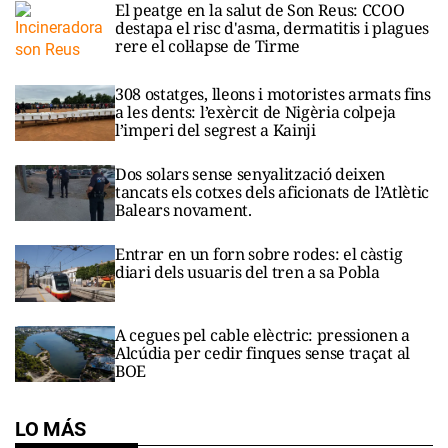
El peatge en la salut de Son Reus: CCOO
destapa el risc d'asma, dermatitis i plagues
rere el col·lapse de Tirme
308 ostatges, lleons i motoristes armats fins
a les dents: l’exèrcit de Nigèria colpeja
l’imperi del segrest a Kainji
Dos solars sense senyalització deixen
tancats els cotxes dels aficionats de l’Atlètic
Balears novament.
Entrar en un forn sobre rodes: el càstig
diari dels usuaris del tren a sa Pobla
A cegues pel cable elèctric: pressionen a
Alcúdia per cedir finques sense traçat al
BOE
LO MÁS